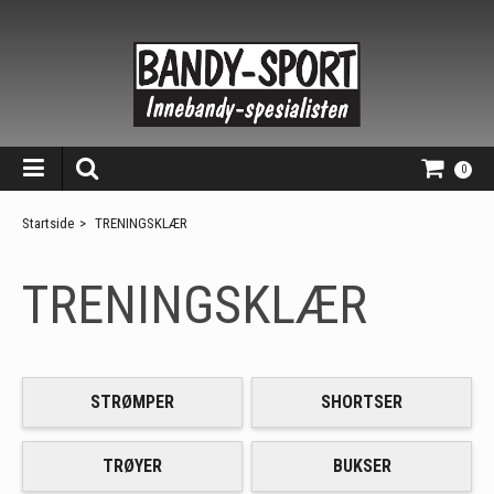
0
Startside
>
TRENINGSKLÆR
TRENINGSKLÆR
STRØMPER
SHORTSER
TRØYER
BUKSER