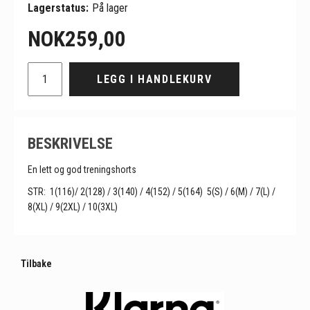
Lagerstatus:
På lager
NOK
259,00
LEGG I HANDLEKURV
BESKRIVELSE
En lett og god treningshorts
STR:
1(116)/ 2(128) / 3(140) / 4(152) / 5(164)
5(S) / 6(M) / 7(L) /
8(XL) / 9(2XL) / 10(3XL)
Tilbake