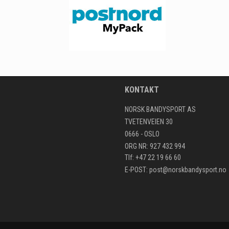
KONTAKT
NORSK BANDYSPORT AS
TVETENVEIEN 30
0666 - OSLO
ORG NR: 927 432 994
Tlf: +47 22 19 66 60
E-POST:
post@norskbandysport.no