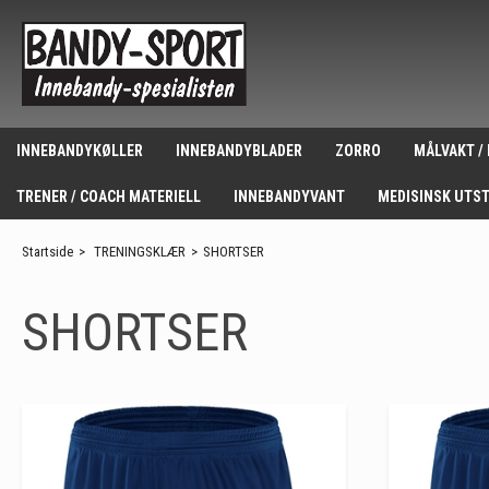
INNEBANDYKØLLER
INNEBANDYBLADER
ZORRO
MÅLVAKT /
TRENER / COACH MATERIELL
INNEBANDYVANT
MEDISINSK UTS
Startside
>
TRENINGSKLÆR
>
SHORTSER
SHORTSER