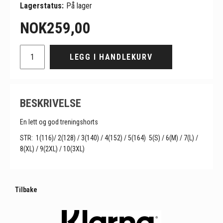
Lagerstatus:
På lager
NOK
259,00
LEGG I HANDLEKURV
BESKRIVELSE
En lett og god treningshorts
STR:
1(116)/ 2(128) / 3(140) / 4(152) / 5(164)
5(S) / 6(M) / 7(L) /
8(XL) / 9(2XL) / 10(3XL)
Tilbake