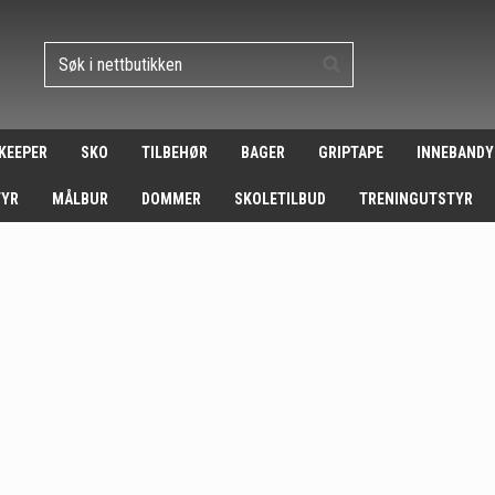
 KEEPER
SKO
TILBEHØR
BAGER
GRIPTAPE
INNEBANDY
TYR
MÅLBUR
DOMMER
SKOLETILBUD
TRENINGUTSTYR