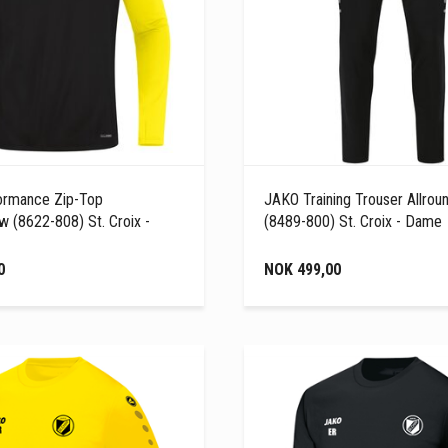
ormance Zip-Top
JAKO Training Trouser Allrou
w (8622-808) St. Croix -
(8489-800) St. Croix - Dame
0
NOK 499,00