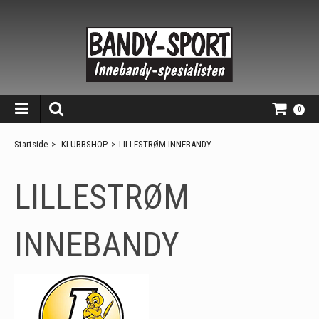
0
Startside
>
KLUBBSHOP
>
LILLESTRØM INNEBANDY
LILLESTRØM
INNEBANDY