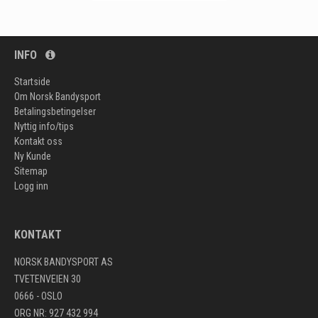
INFO
Startside
Om Norsk Bandysport
Betalingsbetingelser
Nyttig info/tips
Kontakt oss
Ny Kunde
Sitemap
Logg inn
KONTAKT
NORSK BANDYSPORT AS
TVETENVEIEN 30
0666 - OSLO
ORG NR: 927 432 994