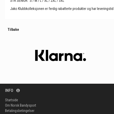
STR SENIOR: S / M / L / XL / 2XL / 3XL
Jako Klubbkolleksjonen er ferdig rabatterte produkter og har leveringsti
Tilbake
INFO
Startside
Om Norsk Bandysport
Betalingsbetingelser