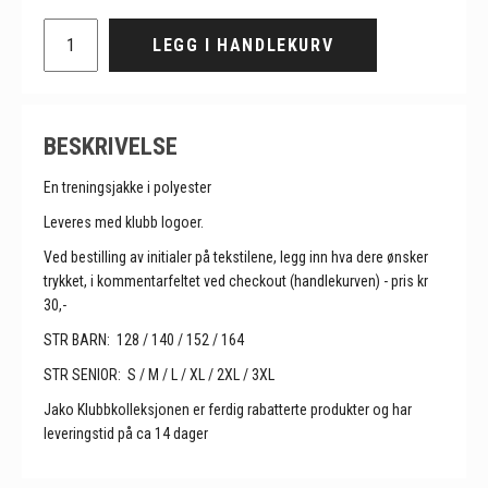
LEGG I HANDLEKURV
BESKRIVELSE
En treningsjakke i polyester
Leveres med klubb logoer.
Ved bestilling av initialer på tekstilene, legg inn hva dere ønsker
trykket, i kommentarfeltet ved checkout (handlekurven) - pris kr
30,-
STR BARN: 128 / 140 / 152 / 164
STR SENIOR: S / M / L / XL / 2XL / 3XL
Jako Klubbkolleksjonen er ferdig rabatterte produkter og har
leveringstid på ca 14 dager