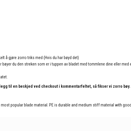
elt å gjøre zorro triks med (Hvis du har bøyd det)
ter bøyer du den streken som er i tuppen av bladet med tommlene dine eller med en 
atet.
egg til en beskjed ved checkout i kommentarfeltet, så fikser vi zorro bøy.
most popular blade material. PE is durable and medium stiff material with good