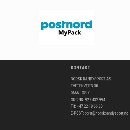
KONTAKT
NORSK BANDYSPORT AS
TVETENVEIEN 30
0666 - OSLO
ORG NR: 927 432 994
Tlf: +47 22 19 66 60
E-POST:
post@norskbandysport.no