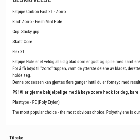
Fatpipe Carbon Fast 31 - Zorro
Blad: Zorro - Fresh Mint Hole
G
rip: Sticky grip
Skaft: Core
Flex 31
Fatpipe Hole er et veldig allsidig blad som er godt og spille med samt enk
For å få bøyd til "zorro" tuppen, varm de ytterste delene av bladet, deret
holde seg.
Denne prosessen kan gjentas flere ganger inntil du er fornøyd med result
PS! Vi er gjerne behjelpelige med å bøye zooro hook for deg, bare l
Plasttype - PE (Poly Etylen)
The most popular choice - the most obvious choice. Polyethylene is our 
Tilbake