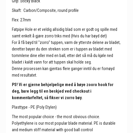
G
rip: Sticky Black
Skaft: Carbon/Composite, round profile
Flex: 27mm
Fatpipe Hole er et veldig allsidig blad som er godt og spille med
samt enkelt å gjøre zorro triks med (Hvis du har bøyd det)
For å få bøyd til "zorro" tuppen, varm de ytterste delene av bladet,
deretter bøyer du den streken som er i tuppen av bladet med
tommlene dine eller med en ball, etter det så må du kjøle ned
bladet i kaldt vann for att tuppen skal holde seg.
Denne prosessen kan gjentas flere ganger inntil du er fornøyd
med resultatet.
PS! Vi er gjerne behjelpelige med å bøye zooro hook for
deg, bare legg til en beskjed ved checkout i
kommentarfeltet, så fikser vi zorro bøy.
Plasttype - PE (Poly Etylen)
The most popular choice - the most obvious choice.
Polyethylene is our most popular blade material. PE is durable
and medium stiff material with good ball control