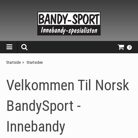
0
Startside
>
Startsiden
Velkommen Til Norsk
BandySport -
Innebandy