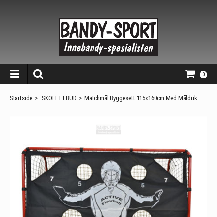
0
Startside
>
SKOLETILBUD
>
Matchmål Byggesett 115x160cm Med Målduk