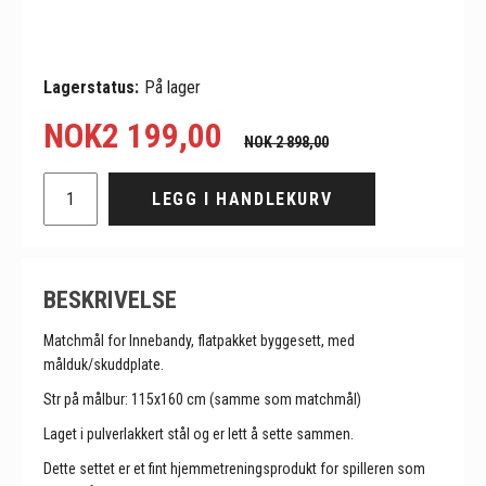
Lagerstatus:
På lager
NOK
2 199,00
NOK 2 898,00
LEGG I HANDLEKURV
BESKRIVELSE
Matchmål for Innebandy, flatpakket byggesett, med
målduk/skuddplate.
Str på målbur: 115x160 cm (samme som matchmål)
Laget i pulverlakkert stål og er lett å sette sammen.
Dette settet er et fint hjemmetreningsprodukt for spilleren som