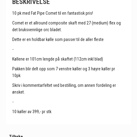
BESKRIVELSE
10 pk med Fat Pipe Comet til en fantastisk pris!
Comet er et allround composite skaft med 27 (medium) flex og
det bruksvennlige orc bladet.
Dette er en holdbar kølle som passer til de aller fleste
-
Køllene er 101cm lengde på skaftet (112cm inkl blad)
Pakken blir delt opp som 7 venstre køller og 3 høyre køller pr
10pk
Skriv i kommentarfeltet ved bestilling, om annen fordeling er
ønsket.
-
10 køller av 399,- pr stk
Tilbake