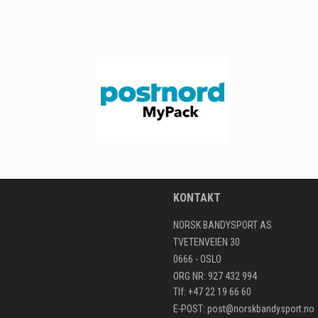
KONTAKT
NORSK BANDYSPORT AS
TVETENVEIEN 30
0666 - OSLO
ORG NR: 927 432 994
Tlf: +47 22 19 66 60
E-POST:
post@norskbandysport.no