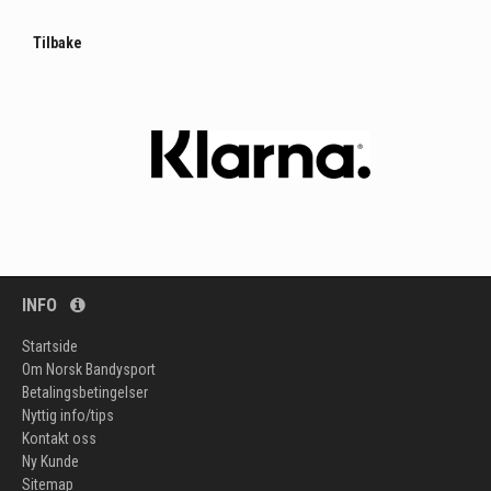
Tilbake
INFO
Startside
Om Norsk Bandysport
Betalingsbetingelser
Nyttig info/tips
Kontakt oss
Ny Kunde
Sitemap