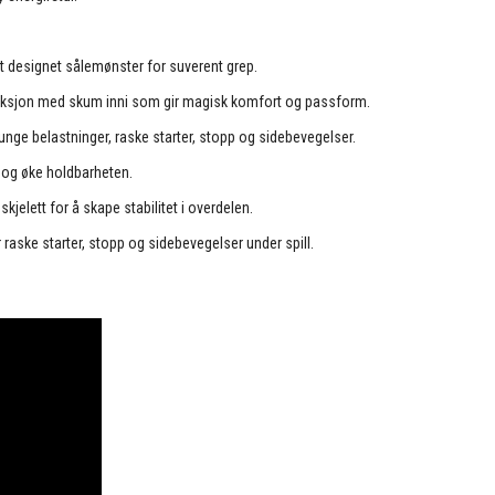
kt designet sålemønster for suverent grep.
struksjon med skum inni som gir magisk komfort og passform.
tunge belastninger, raske starter, stopp og sidebevegelser.
e og øke holdbarheten.
jelett for å skape stabilitet i overdelen.
r raske starter, stopp og sidebevegelser under spill.