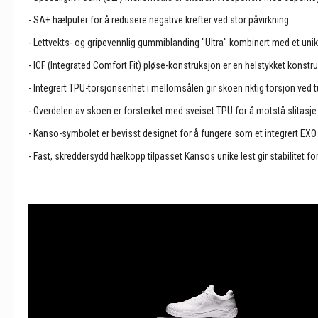
- SA+ hælputer for å redusere negative krefter ved stor påvirkning.
- Lettvekts- og gripevennlig gummiblanding "Ultra" kombinert med et uni
- ICF (Integrated Comfort Fit) pløse-konstruksjon er en helstykket kon
- Integrert TPU-torsjonsenhet i mellomsålen gir skoen riktig torsjon ved 
- Overdelen av skoen er forsterket med sveiset TPU for å motstå slitasj
- Kanso-symbolet er bevisst designet for å fungere som et integrert EXO sk
- Fast, skreddersydd hælkopp tilpasset Kansos unike lest gir stabilitet fo