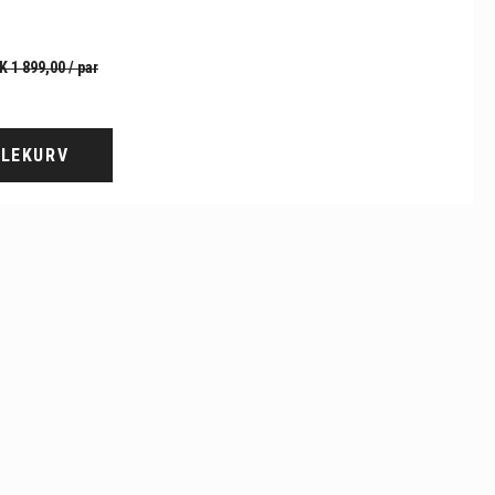
K 1 899,00
/ par
DLEKURV