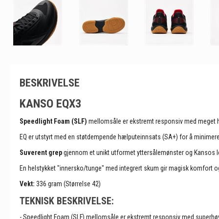
BESKRIVELSE
KANSO EQX3
Speedlight Foam (SLF)
mellomsåle er ekstremt responsiv med meget høy 
EQ er utstyrt med en støtdempende hælputeinnsats (SA+) for å minimere 
Suverent grep
gjennom et unikt utformet yttersålemønster og Kansos le
En helstykket "innersko/tunge" med integrert skum gir magisk komfort 
Vekt:
336 gram (Størrelse 42)
TEKNISK BESKRIVELSE:
- Speedlight Foam (SLF) mellomsåle er ekstremt responsiv med superhøy