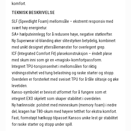
komfort.
TEKNISK BESKRIVELSE
SLF (Speedlight Foam) mellomsåle – ekstremt responsiv med
svært høy energiretur.
SA+ hælputeinnlegg for å redusere høye, negative støtkrefter.
Ny Superwear id-blanding øker slitestyrken betydelig, kombinert
med unikt designet yttersålemønster for overlegent grep.
ICF (Integrated Comfort Fit) pløsekonstruksjon – éndelt pløse
med skum inni som gir en «magisk» komfortpassform.
Integrert TPU-torsjonsenhet i mellomsålen for riktig
vridningsstivhet ved tung belastning og raske starter og stopp.
Overdelen er forsterket med sveiset TPU for å tåle slitasje og øke
levetiden.
Kanso-symbolet er bevisst utformet for å fungere som et
integrert EXO skjelett som skaper stabilitet i overdelen.
Ny hælinnside: polstret med minneskum (memory foam) i nedre
del; kragen har T80-skum med høyere tetthet for ekstra komfort.
Fast, formstøpt hælkopp tilpasset Kansos unike lest gir stabilitet
for raske starter og stopp under spill.