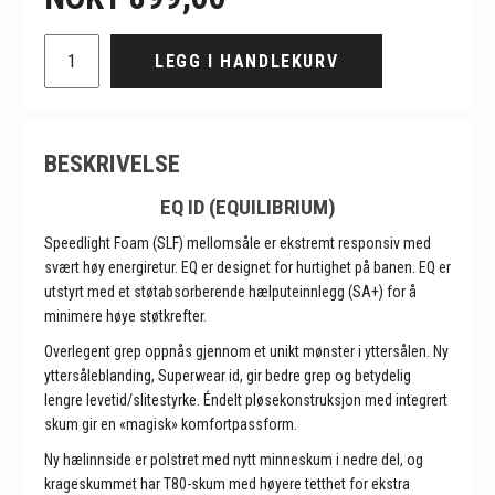
LEGG I HANDLEKURV
BESKRIVELSE
EQ ID (EQUILIBRIUM)
Speedlight Foam (SLF) mellomsåle er ekstremt responsiv med
svært høy energiretur. EQ er designet for hurtighet på banen. EQ er
utstyrt med et støtabsorberende hælputeinnlegg (SA+) for å
minimere høye støtkrefter.
Overlegent grep oppnås gjennom et unikt mønster i yttersålen. Ny
yttersåleblanding, Superwear id, gir bedre grep og betydelig
lengre levetid/slitestyrke. Éndelt pløsekonstruksjon med integrert
skum gir en «magisk» komfortpassform.
Ny hælinnside er polstret med nytt minneskum i nedre del, og
krageskummet har T80-skum med høyere tetthet for ekstra