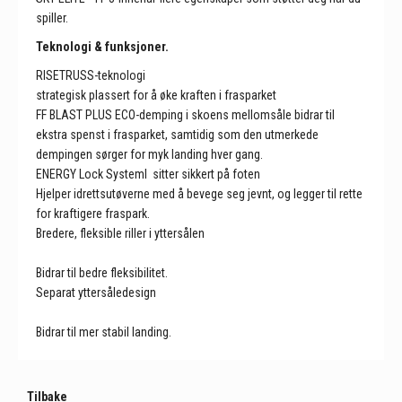
spiller.
Teknologi & funksjoner.
RISETRUSS-teknologi
strategisk plassert for å øke kraften i frasparket
FF BLAST
PLUS ECO-demping i skoens mellomsåle bidrar til
ekstra spenst i frasparket, samtidig som den utmerkede
dempingen sørger for myk landing hver gang
.
ENERGY Lock Systeml
sitter sikkert på foten
Hjelper idrettsutøverne med å bevege seg jevnt, og legger til rette
for kraftigere fraspark.
Bredere, fleksible riller i yttersålen
Bidrar til bedre fleksibilitet.
Separat yttersåledesign
Bidrar til mer stabil landing.
Tilbake