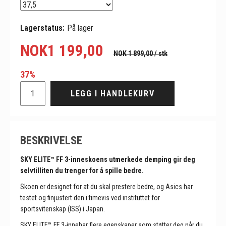
Lagerstatus:
På lager
NOK
1 199,00
NOK 1 899,00
/ stk
37%
LEGG I HANDLEKURV
BESKRIVELSE
SKY ELITE™ FF 3-inneskoens utmerkede demping gir deg
selvtilliten du trenger for å spille bedre.
Skoen er designet for at du skal prestere bedre, og Asics har
testet og finjustert den i timevis ved instituttet for
sportsvitenskap (ISS) i Japan.
SKY ELITE™ FF 3-innehar flere egenskaper som støtter deg når du