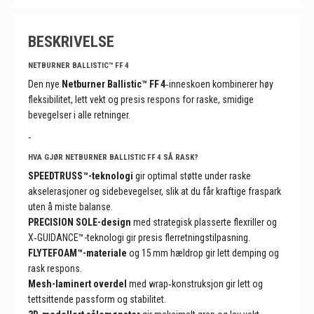
BESKRIVELSE
NETBURNER BALLISTIC™ FF 4
Den nye
Netburner Ballistic™ FF 4
‑inneskoen kombinerer høy
fleksibilitet, lett vekt og presis respons for raske, smidige
bevegelser i alle retninger.
-
HVA GJØR NETBURNER BALLISTIC FF 4 SÅ RASK?
SPEEDTRUSS™-teknologi
gir optimal støtte under raske
akselerasjoner og sidebevegelser, slik at du får kraftige fraspark
uten å miste balanse.
PRECISION SOLE-design
med strategisk plasserte flexriller og
X‑GUIDANCE™-teknologi gir presis flerretningstilpasning.
FLYTEFOAM™-materiale
og 15 mm hældrop gir lett demping og
rask respons.
Mesh-laminert overdel
med wrap‑konstruksjon gir lett og
tettsittende passform og stabilitet.