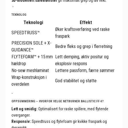
3D-modellert sålemønster
gir maksimalt grep og lav vekt.
-
TEKNOLOG
Teknologi
Effekt
Øker kraftoverføring ved raske
SPEEDTRUSS™
fraspark
PRECISION SOLE + X-
Bedre fleks og grep i flerretning
GUIDANCE™
FLYTEFOAM™ + 15 mm
Lett demping, aktiv positur og
hældrop
eksplosiv respons
No-sew meshlaminat
Lettere passform, færre sømmer
Wrap-konstruksjon i
God stabilitet og støtte
overdelen
-
OPPSUMMERING – HVORFOR VELGE NETBURNER BALLISTIC FF 4?
Lett og smidig:
Optimalisert for raske spillere, med flytende
overganger.
Responsiv:
Speedtruss og flytefoam gir kvikke fraspark og
dynamikk.