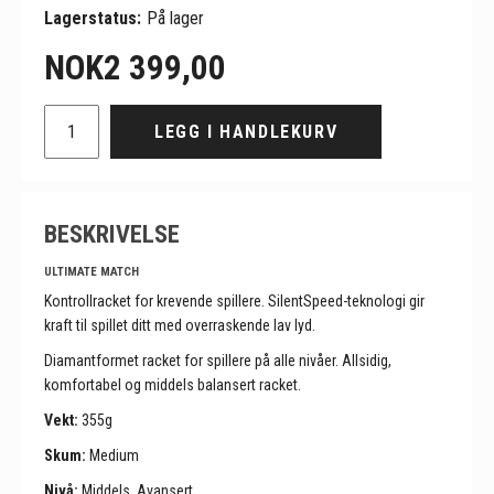
Lagerstatus:
På lager
NOK
2 399,00
LEGG I HANDLEKURV
BESKRIVELSE
ULTIMATE MATCH
Kontrollracket for krevende spillere. SilentSpeed-teknologi gir
kraft til spillet ditt med overraskende lav lyd.
Diamantformet racket for spillere på alle nivåer. Allsidig,
komfortabel og middels balansert racket.
Vekt:
355g
Skum:
Medium
Nivå:
Middels, Avansert