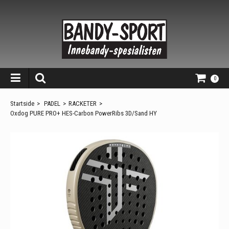
0
Startside
>
PADEL
>
RACKETER
>
Oxdog PURE PRO+ HES-Carbon PowerRibs 3D/Sand HY