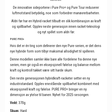
De innovative sideportene i Pure Pro+ og Pure Tour reduserer
luftmotstand betydelig, noe som forbedrer manøvrerbarheten.
Aldri før har en Hybrid-racket tilbudt en slik kombinasjon av kraft
og spillbarhet. Opplev neste generasjon innen racket-teknologi
og nyt spillet som aldri før.
PURE PRO+
Hvis det er én ting som definerer den nye Pure-serien, er det dens
nye hybride form som tilbyr maksimal allsidighet til spilleren.
Denne modellen samler ikke bare alle fordelene fra denne nye
serien, men gir også en eksepsjonell følelse og balanse mellom
kraft og kontroll takket være sitt harde skum.
Den neste generasjonen hybridkraft-racketer setter en ny
industristandard. Opplev enestående spillbarhet kombinert med
eksepsjonell kraft og følelse. PURE PRO+ bringer en ny
dimensjon av ytelse til banen. Nyhet for 2025-sesongen.
Vekt:
370g
Skum:
Hard