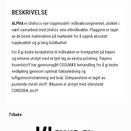
BESKRIVELSE
ALPHA
er Unihocs nye toppmodell i målvaktssegmentet, utviklet i
nært samarbeid med Unihoc sine elitmålvakter. Plaggene er laget
av de beste materialene på markedet for å oppnå absolutt
toppkvalitet og gi lang holdbarhet.
For å gi bedre beskyttelse til målvakten er frontpartiet på trøyen
og ermene utstyrt med et tynt lag av ekstra polstring. Trøyens
hovedstoff har gjennomgått COOLMAX-behandling for å gi bedre
nedkjøling gjennom optimal fuktavledning og
luftgjennomstrømning ved bruk. Sidepanelene er laget av
pustende mesh-stoff. Albuene er utstyrt med slitesterkt
CORDURA-stoff.
Tilbake