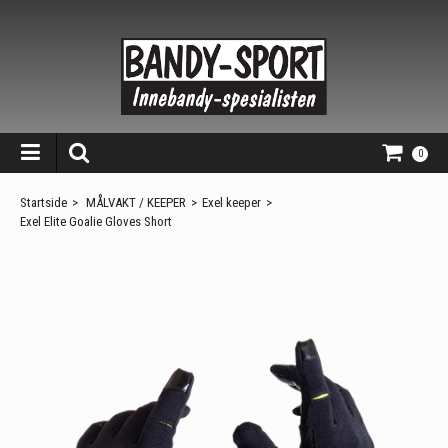
0
Startside
>
MÅLVAKT / KEEPER
>
Exel keeper
>
Exel Elite Goalie Gloves Short