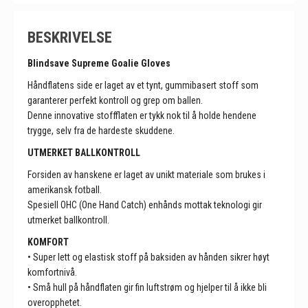
BESKRIVELSE
Blindsave Supreme Goalie Gloves
Håndflatens side er laget av et tynt, gummibasert stoff som
garanterer perfekt kontroll og grep om ballen.
Denne innovative stoffflaten er tykk nok til å holde hendene
trygge, selv fra de hardeste skuddene.
UTMERKET BALLKONTROLL
Forsiden av hanskene er laget av unikt materiale som brukes i
amerikansk fotball.
Spesiell OHC (One Hand Catch) enhånds mottak teknologi gir
utmerket ballkontroll.
KOMFORT
• Super lett og elastisk stoff på baksiden av hånden sikrer høyt
komfortnivå.
• Små hull på håndflaten gir fin luftstrøm og hjelper til å ikke bli
overopphetet.