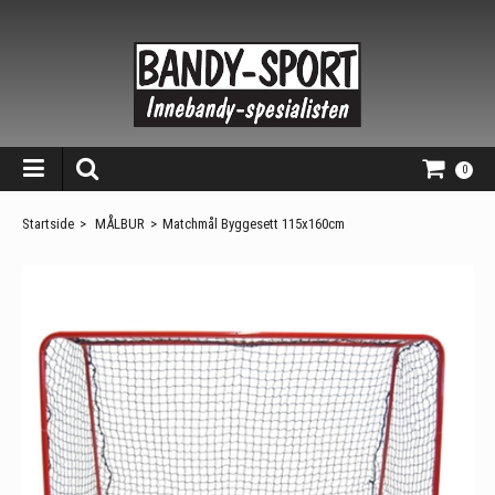
0
Startside
>
MÅLBUR
>
Matchmål Byggesett 115x160cm