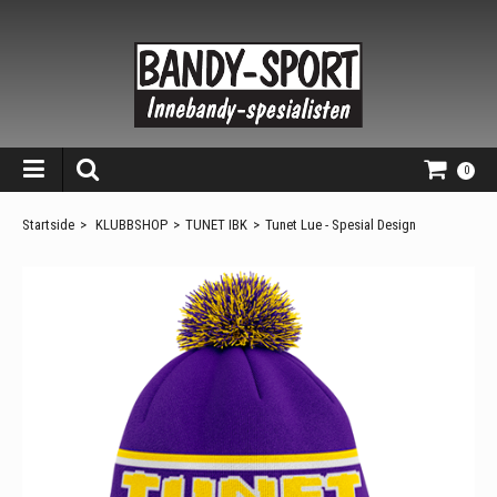
0
Startside
>
KLUBBSHOP
>
TUNET IBK
>
Tunet Lue - Spesial Design