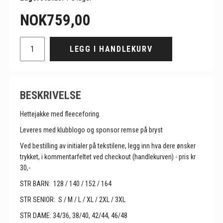
NOK
759,00
LEGG I HANDLEKURV
BESKRIVELSE
Hettejakke med fleeceforing.
Leveres med klubblogo og sponsor remse på bryst
Ved bestilling av initialer på tekstilene, legg inn hva dere ønsker
trykket, i kommentarfeltet ved checkout (handlekurven) - pris kr
30,-
STR BARN: 128 / 140 / 152 / 164
STR SENIOR: S / M / L / XL / 2XL / 3XL
STR DAME: 34/36, 38/40, 42/44, 46/48