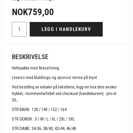
NOK
759,00
LEGG I HANDLEKURV
BESKRIVELSE
Hettejakke med fleeceforing.
Leveres med klubblogo og sponsor remse på bryst
Ved bestilling av initialer på tekstilene, legg inn hva dere ønsker
trykket, i kommentarfeltet ved checkout (handlekurven) - pris kr
30,-
STR BARN: 128 / 140 / 152 / 164
STR SENIOR: S / M / L / XL / 2XL / 3XL
STR DAME: 34/36, 38/40, 42/44, 46/48