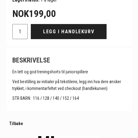
NOK
199,00
LEGG I HANDLEKURV
BESKRIVELSE
En lett og god treningshorts til juniorspillere
Ved bestilling av initialer på tekstilene, legg inn hva dere ønsker
trykket, i kommentarfeltet ved checkout (handlekurven)
STR BARN: 116 / 128 / 140 / 152 / 164
Tilbake