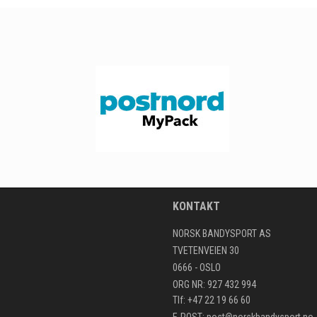
KONTAKT
NORSK BANDYSPORT AS
TVETENVEIEN 30
0666 - OSLO
ORG NR: 927 432 994
Tlf: +47 22 19 66 60