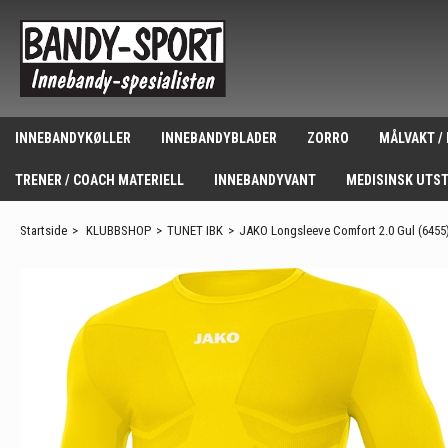
INNEBANDYKØLLER
INNEBANDYBLADER
ZORRO
MÅLVAKT /
TRENER / COACH MATERIELL
INNEBANDYVANT
MEDISINSK UTS
Startside
>
KLUBBSHOP
>
TUNET IBK
>
JAKO Longsleeve Comfort 2.0 Gul (6455