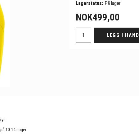
Lagerstatus:
På lager
NOK
499,00
LEGG I HAN
røye
d på 10-14 dager