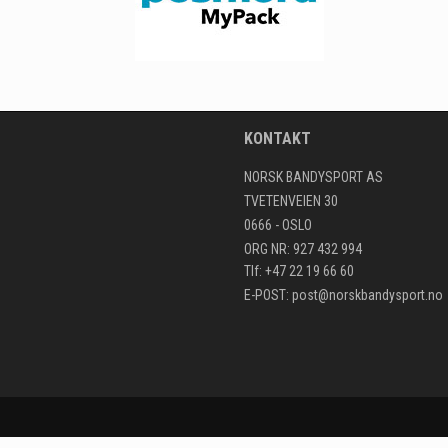
KONTAKT
NORSK BANDYSPORT AS
TVETENVEIEN 30
0666 - OSLO
ORG NR: 927 432 994
Tlf: +47 22 19 66 60
E-POST:
post@norskbandysport.no