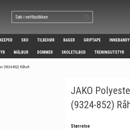
 KEEPER
SKO
TILBEHØR
BAGER
GRIPTAPE
INNEBANDY
TYR
MÅLBUR
DOMMER
SKOLETILBUD
TRENINGUTSTYR
or (9324-852) Råholt
JAKO Polyester
(9324-852) Råh
Størrelse