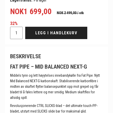
Lagerstatus:
På lager
NOK
1 699,00
NOK 2 499,00
/ stk
32%
LEGG I HANDLEKURV
BESKRIVELSE
FAT PIPE – MID BALANCED NEXT-G
Middels tynn og lett høyytelses innebandykølle fra Fat Pipe. Nytt
Mid Balanced NEXT-G karbonskaft. Stabiliserende karbonfibre i
midten av skaftet flytter balansepunktet opp mot grepet og får
bladet til å føles lettere og mer smidig. Medium skaftflex for
allsidig spill.
Revolusjonerende CTRL SLICKS-blad – det ultimate touch-PP-
bladet, utstyrt med SLICKS slide bar for maksimal glid.