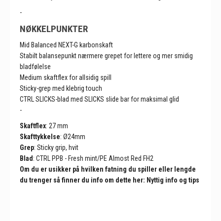
-
NØKKELPUNKTER
Mid Balanced NEXT-G karbonskaft
Stabilt balansepunkt nærmere grepet for lettere og mer smidig
bladfølelse
Medium skaftflex for allsidig spill
Sticky-grep med klebrig touch
CTRL SLICKS-blad med SLICKS slide bar for maksimal glid
-
Skaftflex
: 27 mm
Skafttykkelse
: Ø24mm
Grep
: Sticky grip, hvit
Blad
: CTRL PPB - Fresh mint/PE Almost Red FH2
Om du er usikker på hvilken fatning du spiller eller lengde
du trenger så finner du info om dette
her: Nyttig info og tips