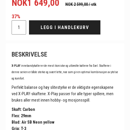
NOK
1 649,00
NOK 2 599,00
/ stk
37%
LEGG I HANDLEKURV
BESKRIVELSE
X-PLAY
innebandykøller er de mest ikoniske og utbredte køllene fra Exel. Skaftene i
denne serien er både sterke og svært lette, noe som gir en optimal kombinasjon av ytelse
og komfort.
Perfekt balanse og høy slitestyrke er de viktigste egenskapene
ved X-PLAY-skaftene. X-Play passer for alle typer spillere, men
brukes aller mest innen hobby- og mosjonsspill.
Skaft: Carbon
Flex: 29mm
Blad: Air SB Neon yellow
Grip: T-3