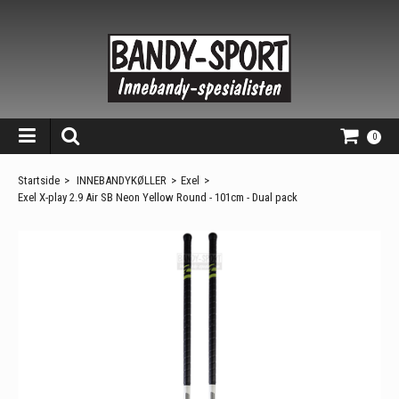
0
Startside
>
INNEBANDYKØLLER
>
Exel
>
Exel X-play 2.9 Air SB Neon Yellow Round - 101cm - Dual pack