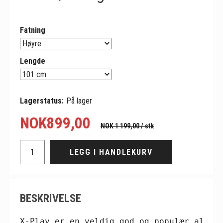
Fatning
Lengde
Lagerstatus:
På lager
NOK
899,00
NOK 1 199,00
/ stk
LEGG I HANDLEKURV
BESKRIVELSE
X-Play er en veldig god og populær allro