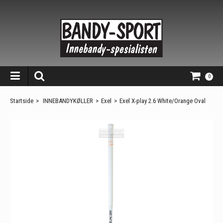
0
Startside
>
INNEBANDYKØLLER
>
Exel
>
Exel X-play 2.6 White/Orange Oval