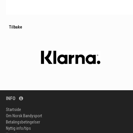
Tilbake
INFO
Startside
Om Norsk Bandysport
Betalingsbetingelser
Nyttig info/tips