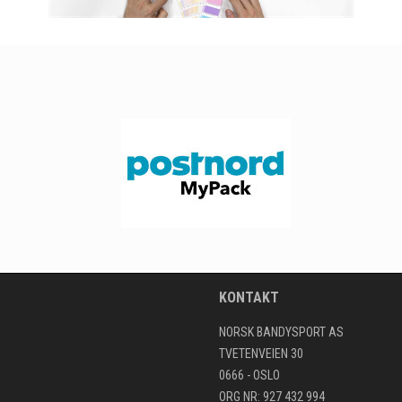
KONTAKT
NORSK BANDYSPORT AS
TVETENVEIEN 30
0666 - OSLO
ORG NR: 927 432 994