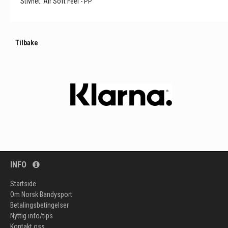
Stivhet: Air Soft Feel - PP
Tilbake
INFO
Startside
Om Norsk Bandysport
Betalingsbetingelser
Nyttig info/tips
Kontakt oss