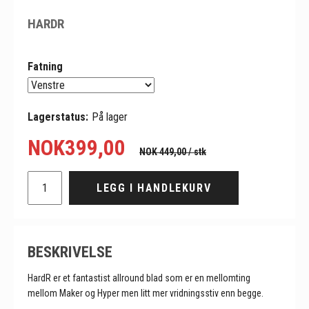
HARDR
Fatning
Lagerstatus:
På lager
NOK
399,00
NOK 449,00
/ stk
LEGG I HANDLEKURV
BESKRIVELSE
HardR er et fantastist allround blad som er en mellomting
mellom Maker og Hyper men litt mer vridningsstiv enn begge.