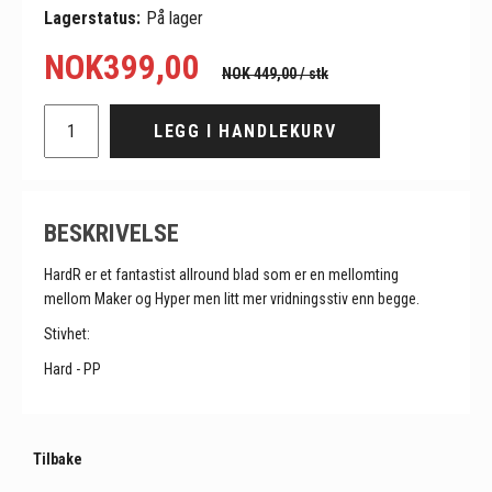
Lagerstatus:
På lager
NOK
399,00
NOK 449,00
/ stk
LEGG I HANDLEKURV
BESKRIVELSE
HardR er et fantastist allround blad som er en mellomting
mellom Maker og Hyper men litt mer vridningsstiv enn begge.
Stivhet:
Hard - PP
Tilbake