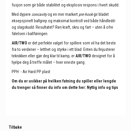
fusjon som gir både stabilitet og eksplosiv respons i hvert skudd.
Med dypere
concavity
og en mer markert
pre-hook
gir bladet
eksepsjonelt ballgrep og maksimal kontroll ved både håndledd-
og slagskudd. Resultatet? Ren kraft, skru og fart – uten å ofre
følelsen i ballføringen.
AIR/TWO
er det perfekte valget for spillere som vil ha det beste
fra to verdener – letthet og styrke i ett blad. Enten du finjusterer
teknikken eller gjør deg klar til kamp, er
AIR/TWO
designet for å
hjelpe deg å treffe målet – hver eneste gang.
PPH - Air Hard PP plast
Om du er usikker på hvilken fatning du spiller eller lengde
du trenger så finner du info om dette
her: Nyttig info og tips
Tilbake