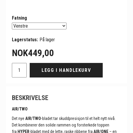
Fatning
Lagerstatus:
På lager
NOK
449,00
LEGG I HANDLEKURV
BESKRIVELSE
AIR/TWO
Det nye
AIR/TWO
-bladet tar skuddpresisjon til et helt nytt nivå.
Det kombinerer den solide rammen og forsterkede toppen
fra
HYPER
-bladet med de lette, raske ribbene fra
AIR/ONE
– en