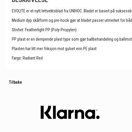
EVOLITE er et nytt lettvektsblad fra UNIHOC. Bladet er basert på suksessbl
Medium dyp skålform og pre-hook gjør at bladet passer utmerket for både 
Stivhet: Featherlight PP (Poly-Propylen)
PP plast er en dempende plast type som gjør ballbehandeling og ballmot
Plasten har litt mer friksjon mot gulvet enn PE plast
Farge: Radiant Red
Tilbake