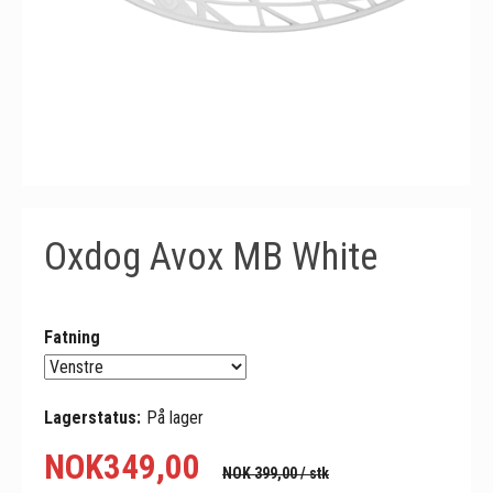
Oxdog Avox MB White
Fatning
Lagerstatus:
På lager
NOK
349,00
NOK 399,00
/ stk