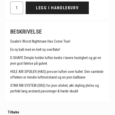
LEGG I HANDLEKURV
BESKRIVELSE
Goalie’s Worst Nightmare Has Come True!
En ny ball med en helt ny overflate!
D SHAPE Dimple holder luften bedre i lavere hastighet og gir en
jevn god følelse på gulvet.
HOLE AIR SPOILER (HAS) presser luften over hullet. Den samlede
effekten er mindre luftmotstand og en jevn ballbane
STAR RIB SYSTEM (SRS) for jevn stivhet, økt skyting ytelse og
perfekt lang avstand passninger & harde skudd
Tilbake