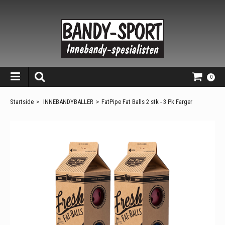
0
Startside
>
INNEBANDYBALLER
>
FatPipe Fat Balls 2 stk - 3 Pk Farger