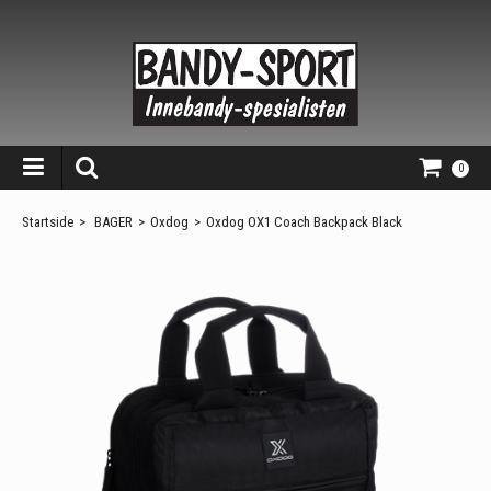
0
Startside
>
BAGER
>
Oxdog
>
Oxdog OX1 Coach Backpack Black