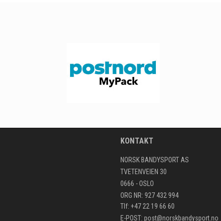
KONTAKT
NORSK BANDYSPORT AS
TVETENVEIEN 30
0666 - OSLO
ORG NR: 927 432 994
Tlf: +47 22 19 66 60
E-POST:
post@norskbandysport.no