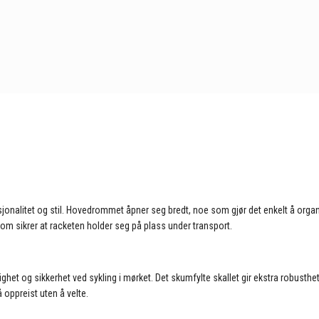
nalitet og stil. Hovedrommet åpner seg bredt, noe som gjør det enkelt å organi
om sikrer at racketen holder seg på plass under transport.
ighet og sikkerhet ved sykling i mørket. Det skumfylte skallet gir ekstra robust
 oppreist uten å velte.